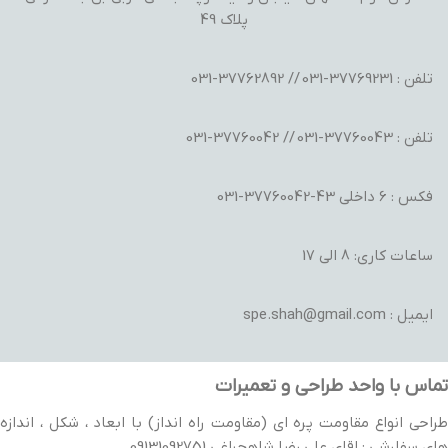
پلاک 49
تلفن : 37769231-031 // 37762892-031
تلفن : 37760043-031 // 37760042-031
فکس : 6 داخلی 43-37760042-031
ساعات کاری: 8 الی 17
ایمیل : spe.shah@gmail.com
تماس با واحد طراحی و تعمیرات
طراحی انواع مقاومت پره ای (مقاومت راه انداز) با ابعاد ، شکل ، اندازه
های سفارشی : اقای علی رضا شاهچراغی 09131092751