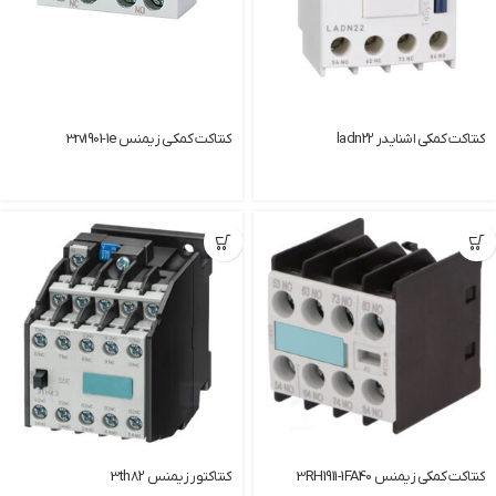
کنتاکت کمکی اشنایدر ladn22
كنتاكت كمكي زيمنس 3rv1901-1e
کنتاکت کمکی زیمنس 3RH1911-1FA40
کنتاکتور زیمنس 3th82