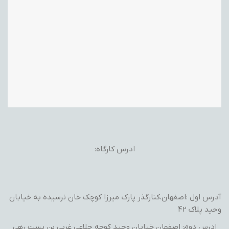
ادرس کارگاه:
آدرس اول :اصفهان،کنارگذر پارک میرزا کوچک خان نرسیده به خیابان
وحید پلاک 42
ادرس دوم: اصفهان خیابان وحید کوچه جلاعی غربی بن بست رهی