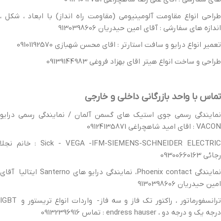
طراحی انواع مقاومت آلومینیومی (مقاومت راه انداز) با ابعاد ، شکل ،
اندازه های سفارشی : آقای امین حیدریان 9130398606
تعمیر انواع درایو و سافت استارتر : اقای محسن شهبازی 09101192570
طراحی و ساخت انواع هیتر اقای بهزاد فروغی 09139144983
تماس با واحد بازرگانی داخلی و خارجی
نمایندگی رسمی جوی استیک های گسمن آلمان / نمایندگی رسمی درایو
VACON : اقای امید شاهچراغی 09124135871
Sick - VEGA -IFM-SIEMENS-SCHNEIDER ELECTRIC : خانم نجلا
رجائی 09300660163
نمایندگی Phoenix contact، نمایندگی درایو های Santerno ایتالیا آقای
امین حیدریان 9130398606
ترانسفورماتور ، راکتور تک فاز و سه فاز- واردات انواع تریستور و IGBT
درجه یک و درجه دو ، endress hauser : تماس 09132396916