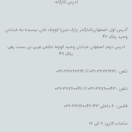
ادرس کارگاه:
آدرس اول :اصفهان،کنارگذر پارک میرزا کوچک خان نرسیده به خیابان
وحید پلاک 42
ادرس دوم: اصفهان خیابان وحید کوچه جلاعی غربی بن بست رهی
پلاک 49
تلفن : 37769231-031 // 37762892-031
تلفن : 37760043-031 // 37760042-031
فکس : 6 داخلی 43-37760042-031
ساعات کاری: 8 الی 17