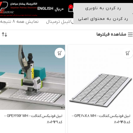
0
رد کردن به ناوبری
ENGLISH
منو
0
ریال
رد کردن به محتوای اصلی
خانه
ترمینال
لوازم جانبی ترمینال
لیبل ترمینال
نمایش همه 8 نتیجه
مشاهده فیلترها
لیبل فونیکس کنتاکت – GPE 20X 8 WH –
لیبل فونیکس کنتاکت – GPE 22X12 WH –
کد 806945
کد 806929