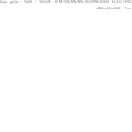
Sick - VEGA -IFM-SIEMENS-SCHNEIDER ELECTRIC : خانم نجلا
رجائی 09300660163
نمایندگی Phoenix contact، نمایندگی درایو های Santerno ایتالیا آقای
امین حیدریان 9130398606
ترانسفورماتور ، راکتور تک فاز و سه فاز- واردات انواع تریستور و IGBT
درجه یک و درجه دو ، endress hauser : تماس 09132396916
نمایندگی رسمی MTS : خانم مرضیه سعادتمند فر 09300660469
طراحی سایت و سئو اَلو وب
© کپی رایت 2017 برای شرکت الکترونیک پیشتاز سپاهان محفوظ است.