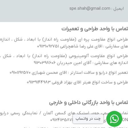
ایمیل : spe.shah@gmail.com
تماس با واحد طراحی و تعمیرات
طراحی انواع مقاومت پره ای (مقاومت راه انداز) با ابعاد ، شکل ، اندازه
های سفارشی : اقای علی رضا شاهچراغی 09131092751
طراحی انواع مقاومت آلومینیومی (مقاومت راه انداز) با ابعاد ، شکل ،
اندازه های سفارشی : آقای امین حیدریان 9130398606
تعمیر انواع درایو و سافت استارتر : اقای محسن شهبازی 09101192570
طراحی و ساخت انواع هیتر اقای بهزاد فروغی 09139144983
تماس با واحد بازرگانی داخلی و خارجی
نمایندگی رسمی جوی استیک های گسمن آلمان / نمایندگی رسمی درایو
چت در واتساپ
VACON : اقای امید شاهچراغی 09124135871