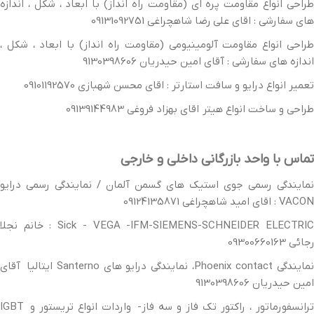
طراحی انواع مقاومت پره ای (مقاومت راه انداز) با ابعاد ، شکل ، اندازه
های سفارشی : اقای علی رضا شاهچراغی 09131092751
طراحی انواع مقاومت آلومینیومی (مقاومت راه انداز) با ابعاد ، شکل ،
اندازه های سفارشی : آقای امین حیدریان 9130398606
تعمیر انواع درایو و سافت استارتر : اقای محسن شهبازی 09101192570
طراحی و ساخت انواع هیتر اقای بهزاد فروغی 09139144983
تماس با واحد بازرگانی داخلی و خارجی
نمایندگی رسمی جوی استیک های گسمن آلمان / نمایندگی رسمی درایو
VACON : اقای امید شاهچراغی 09124135871
Sick - VEGA -IFM-SIEMENS-SCHNEIDER ELECTRIC : خانم نجلا
رجائی 09300660163
نمایندگی Phoenix contact، نمایندگی درایو های Santerno ایتالیا آقای
امین حیدریان 9130398606
ترانسفورماتور ، راکتور تک فاز و سه فاز- واردات انواع تریستور و IGBT