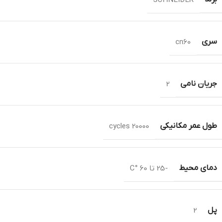
سری
cn60
جریان نامی
2
طول عمر مکانیکی
cycles 20000
دمای محیط
-25 تا 60 °C
پل
2