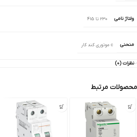
ولتاژ نامی
230 تا 415
منحنی
c موتوری کند کار
نظرات (0)
محصولات مرتبط