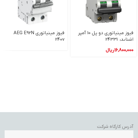
فیوز مینیاتوری دو پل 10 آمپر
فیوز مینیاتوری AEG E92N
اشنایدر 24331
240v
16,800,000
ریال
آدرس کارگاه شرکت