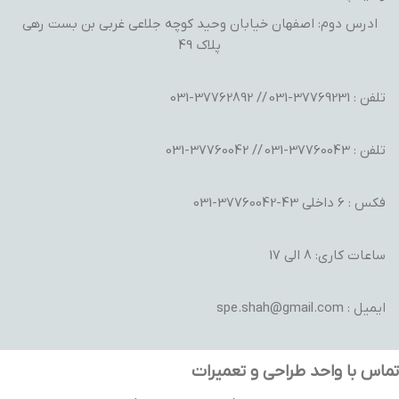
ادرس دوم: اصفهان خیابان وحید کوچه جلاعی غربی بن بست رهی
پلاک 49
تلفن : 37769231-031 // 37762892-031
تلفن : 37760043-031 // 37760042-031
فکس : 6 داخلی 43-37760042-031
ساعات کاری: 8 الی 17
ایمیل : spe.shah@gmail.com
تماس با واحد طراحی و تعمیرات