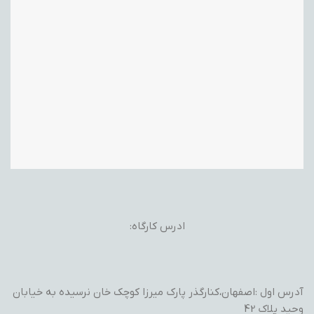
ادرس کارگاه:
آدرس اول :اصفهان،کنارگذر پارک میرزا کوچک خان نرسیده به خیابان
وحید پلاک 42