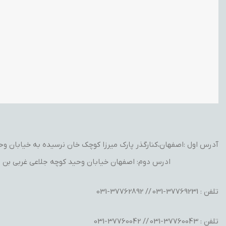
آدرس اول :اصفهان،کنارگذر پارک میرزا کوچک خان نرسیده به خیابان وحید
ادرس دوم: اصفهان خیابان وحید کوچه جلاعی غربی بن ب
تلفن : 37769231-031 // 37762892-031
تلفن : 37760043-031 // 37760042-031