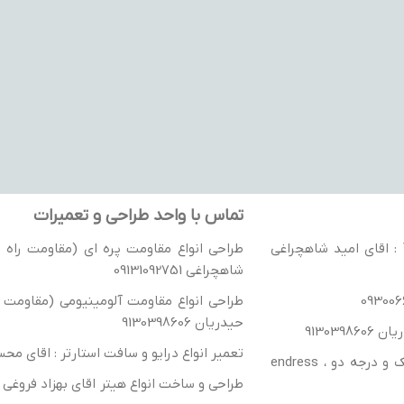
تماس با واحد طراحی و تعمیرات
نمایندگی رسمی جوی استیک های گسمن آلمان / نمایندگی رسمی درایو VACON : اقای امید شاهچراغی
طراحی انواع مقاومت پره ای (مقاومت راه ان
شاهچراغی 09131092751
طراحی انواع مقاومت آلومینیومی (مقاومت را
حیدریان 9130398606
تعمیر انواع درایو و سافت استارتر : اقای محسن شهباز
ترانسفورماتور ، راکتور تک فاز و سه فاز- واردات انواع تریستور و IGBT درجه یک و درجه دو ، endress
طراحی و ساخت انواع هیتر اقای بهزاد فروغی 09139144983