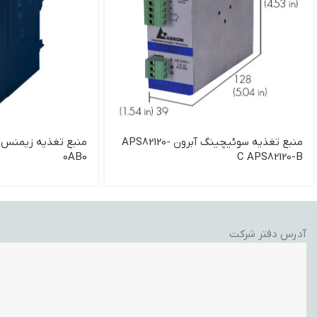
منبع تغذیه سوئیچینگ آبرون APS82120-
0AB0
C APS82120-B
آدرس دفتر شرکت