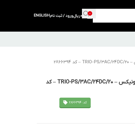
0
ENGLISH
0
ریال
ورود / ثبت نام
منبع تغذیه سه فاز 24 ولت 20 آمپر فونیکس – TRIO-PS/3AC/24DC/20 – کد
کد: 2866394