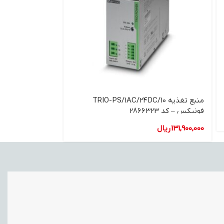
منبع تغذیه TRIO-PS/1AC/24DC/10
فونیکس – کد 2866323
24DC 10
131,900,000
ریال