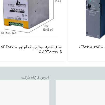
منبع تغذيه زيمنس 6ES7315-2AG10-
منبع تغذیه سوئیچینگ آبرون APT82720-
C APT82720-D
آدرس کارگاه شرکت