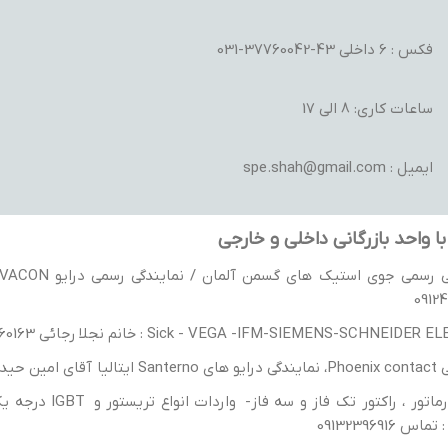
فکس : 6 داخلی 43-37760042-031
ساعات کاری: 8 الی 17
ایمیل : spe.shah@gmail.com
ا واحد بازرگانی داخلی و خارجی
0912
Sick - VEGA -IFM-SIEMENS-SCHNEIDE : خانم نجلا رجائی 09300660163
یدریان 9130398606