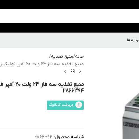
رباره ما
خانه
منبع تغذیه
منبع تغذیه سه فاز 24 ولت 20 آمپر فونیکس – TRIO-PS/3AC/24DC/20 – کد 2866394
2866394
شناسه محصول:
2866394