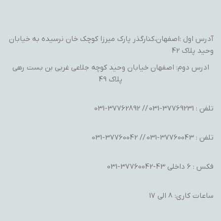
آدرس اول :اصفهان،کنارگذر پارک میرزا کوچک خان نرسیده به خیابان
وحید پلاک 42
ادرس دوم: اصفهان خیابان وحید کوچه جلاعی غربی بن بست رهی
پلاک 49
تلفن : 37769231-031 // 37762892-031
تلفن : 37760043-031 // 37760042-031
فکس : 6 داخلی 43-37760042-031
ساعات کاری: 8 الی 17