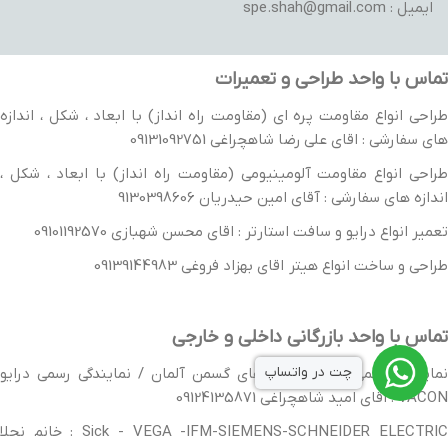
ایمیل : spe.shah@gmail.com
تماس با واحد طراحی و تعمیرات
طراحی انواع مقاومت پره ای (مقاومت راه انداز) با ابعاد ، شکل ، اندازه
های سفارشی : اقای علی رضا شاهچراغی 09131092751
طراحی انواع مقاومت آلومینیومی (مقاومت راه انداز) با ابعاد ، شکل ،
اندازه های سفارشی : آقای امین حیدریان 9130398606
تعمیر انواع درایو و سافت استارتر : اقای محسن شهبازی 09101192570
طراحی و ساخت انواع هیتر اقای بهزاد فروغی 09139144983
تماس با واحد بازرگانی داخلی و خارجی
چت در واتساپ
نمایندگی رسمی جوی استیک های گسمن آلمان / نمایندگی رسمی درایو
VACON : اقای امید شاهچراغی 09124135871
Sick - VEGA -IFM-SIEMENS-SCHNEIDER ELECTRIC : خانم نجلا