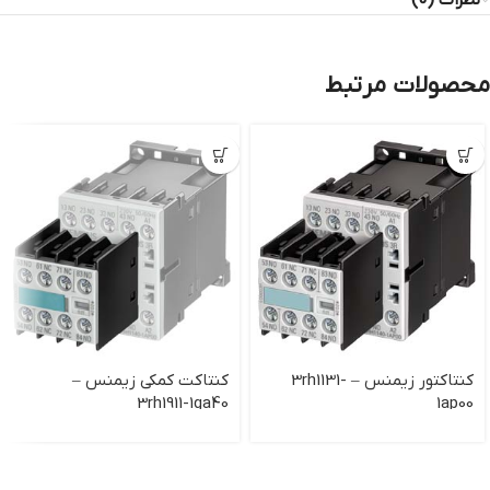
نظرات (0)
محصولات مرتبط
كنتاكتور زيمنس – 3rh1131-
کنتاکت کمکی زیمنس –
3rh1911-1ga40
1ap00