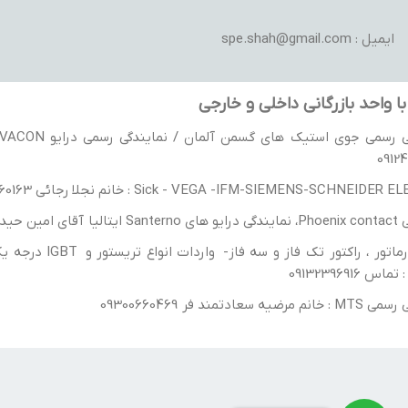
ایمیل : spe.shah@gmail.com
ا واحد بازرگانی داخلی و خارجی
0912
Sick - VEGA -IFM-SIEMENS-SCHNEIDE : خانم نجلا رجائی 09300660163
یدریان 9130398606
ضیه سعادتمند فر 09300660469