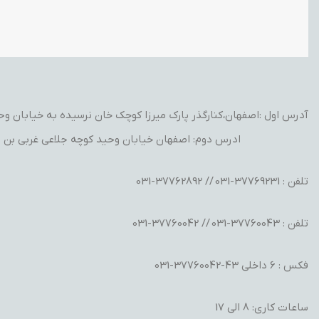
آدرس اول :اصفهان،کنارگذر پارک میرزا کوچک خان نرسیده به خیابان وحید
ادرس دوم: اصفهان خیابان وحید کوچه جلاعی غربی بن ب
تلفن : 37769231-031 // 37762892-031
تلفن : 37760043-031 // 37760042-031
فکس : 6 داخلی 43-37760042-031
ساعات کاری: 8 الی 17