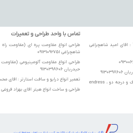
تماس با واحد طراحی و تعمیرات
نمایندگی رسمی جوی استیک های گسمن آلمان / نمایندگی رسمی درایو VACON : اقای امید شاهچراغی
طراحی انواع مقاومت پره ای (مقاومت راه ان
شاهچراغی 09131092751
طراحی انواع مقاومت آلومینیومی (مقاومت را
حیدریان 9130398606
تعمیر انواع درایو و سافت استارتر : اقای محسن شهباز
ترانسفورماتور ، راکتور تک فاز و سه فاز- واردات انواع تریستور و IGBT درجه یک و درجه دو ، endress
طراحی و ساخت انواع هیتر اقای بهزاد فروغی 09139144983
© کپی رایت 2017 برای شرکت الکترونیک پیشتاز سپاهان محفوظ است.