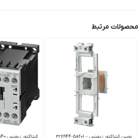
محصولات مرتبط
بوبين كنتاكتور زيمنس – 3rt1944-5af01
کنتاکتور زيمنس 3rh1140-1bm40