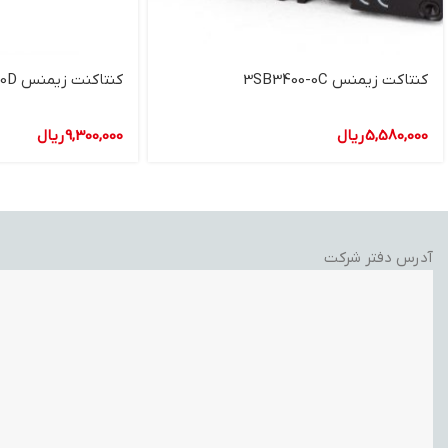
کنتاکت زیمنس 3SB3400-0C
کنتاکنت زيمنس 3SB3400-0D
5,580,000
ریال
9,300,000
ریال
آدرس دفتر شرکت