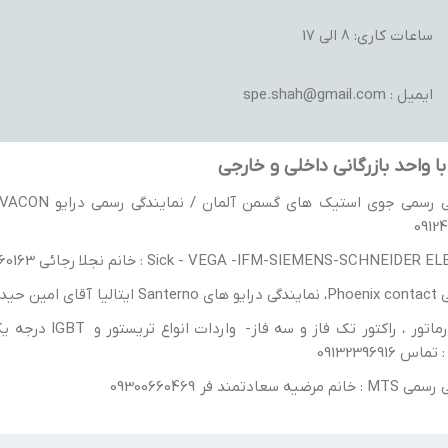
ساعات کاری: 8 الی 17
ایمیل : spe.shah@gmail.com
ا واحد بازرگانی داخلی و خارجی
0912
Sick - VEGA -IFM-SIEMENS-SCHNEIDE : خانم نجلا رجائی 09300660163
یدریان 9130398606
ضیه سعادتمند فر 09300660469