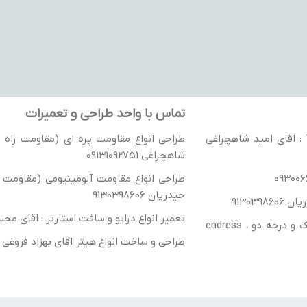
تماس با واحد طراحی و تعمیرات
نمایندگی رسمی جوی استیک های گسمن آلمان / نمایندگی رسمی درایو VACON : اقای امید شاهچراغی
طراحی انواع مقاومت پره ای (مقاومت راه ان
شاهچراغی 09131092751
طراحی انواع مقاومت آلومینیومی (مقاومت را
حیدریان 9130398606
تعمیر انواع درایو و سافت استارتر : اقای محسن شهباز
ترانسفورماتور ، راکتور تک فاز و سه فاز- واردات انواع تریستور و IGBT درجه یک و درجه دو ، endress
طراحی و ساخت انواع هیتر اقای بهزاد فروغی 09139144983