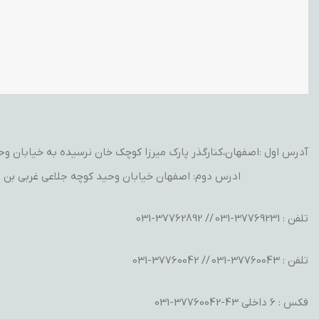
آدرس اول :اصفهان،کنارگذر پارک میرزا کوچک خان نرسیده به خیابان وحید
ادرس دوم: اصفهان خیابان وحید کوچه جلاعی غربی بن ب
تلفن : 37769231-031 // 37762892-031
تلفن : 37760043-031 // 37760042-031
فکس : 6 داخلی 43-37760042-031