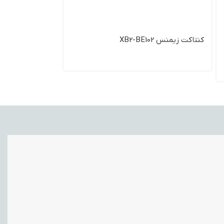
کنتاکت زیمنس XB2-BE102
کنتاکت 2NC زیمنس مدل 3SB3400-0E