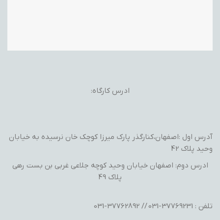
ادرس کارگاه:
آدرس اول :اصفهان،کنارگذر پارک میرزا کوچک خان نرسیده به خیابان
وحید پلاک 42
ادرس دوم: اصفهان خیابان وحید کوچه جلاعی غربی بن بست رهی
پلاک 49
تلفن : 37769231-031 // 37762892-031