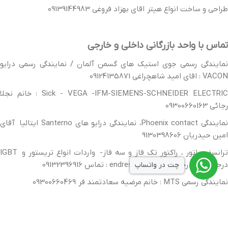
طراحی و ساخت انواع هیتر اقای بهزاد فروغی 09139144983
تماس با واحد بازرگانی داخلی و خارجی
نمایندگی رسمی جوی استیک های گسمن آلمان / نمایندگی رسمی درایو
VACON : اقای امید شاهچراغی 09124135871
Sick - VEGA -IFM-SIEMENS-SCHNEIDER ELECTRIC : خانم نجلا
رجائی 09300660163
نمایندگی Phoenix contact، نمایندگی درایو های Santerno ایتالیا آقای
امین حیدریان 9130398606
ترانسفورماتور ، راکتور تک فاز و سه فاز- واردات انواع تریستور و IGBT
درجه یک و درجه دو ، endress hauser : تماس 09132396916
چت در واتساپ
نمایندگی رسمی MTS : خانم مرضیه سعادتمند فر 09300660469