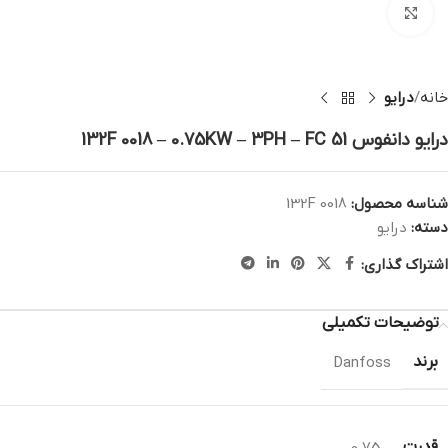
بزرگنمایی تصویر
خانه
درایو
درایو دانفوس 132F 0018 – 0.75KW – 3PH – FC 51
شناسه محصول:
132F 0018
دسته:
درایو
اشتراک گذاری:
توضیحات تکمیلی
برند
Danfoss
قدرت
0.75