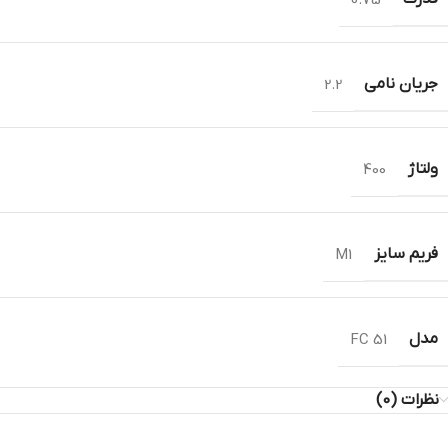
جریان نامی
2.2
ولتاژ
400
فریم سایز
M1
مدل
FC 51
نظرات (0)