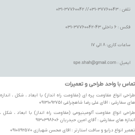
تلفن : 37760043-031 // 37760042-031
فکس : 6 داخلی 43-37760042-031
ساعات کاری: 8 الی 17
ایمیل : spe.shah@gmail.com
تماس با واحد طراحی و تعمیرات
طراحی انواع مقاومت پره ای (مقاومت راه انداز) با ابعاد ، شکل ، اندازه
های سفارشی : اقای علی رضا شاهچراغی 09131092751
طراحی انواع مقاومت آلومینیومی (مقاومت راه انداز) با ابعاد ، شکل ،
اندازه های سفارشی : آقای امین حیدریان 9130398606
تعمیر انواع درایو و سافت استارتر : اقای محسن شهبازی 09101192570