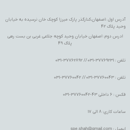
آدرس اول :اصفهان،کنارگذر پارک میرزا کوچک خان نرسیده به خیابان
وحید پلاک 42
ادرس دوم: اصفهان خیابان وحید کوچه جلاعی غربی بن بست رهی
پلاک 49
تلفن : 37769231-031 // 37762892-031
تلفن : 37760043-031 // 37760042-031
فکس : 6 داخلی 43-37760042-031
ساعات کاری: 8 الی 17
ایمیل : spe.shah@gmail.com