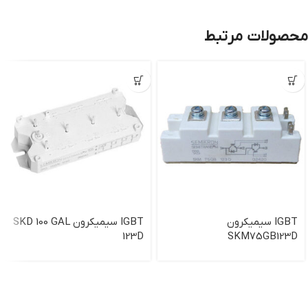
محصولات مرتبط
IGBT سیمیکرون
IGBT سیمیکرون SKD 100 GAL
123D
SKM75GB123D