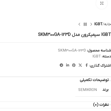
بزرگنمایی تصویر
خانه
IGBT
IGBT سیمیکرون مدل SKM300GA-123D
شناسه محصول:
SKM300GA-123D
دسته:
IGBT
اشتراک گذاری:
توضیحات تکمیلی
برند
SEMIKRON
نظرات (0)