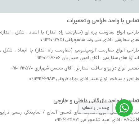
تماس با واحد طراحی و تعمیرات
طراحی انواع مقاومت پره ای (مقاومت راه انداز) با ابعاد ، شکل ، اندازه
های سفارشی : اقای علی رضا شاهچراغی 09131092751
طراحی انواع مقاومت آلومینیومی (مقاومت راه انداز) با ابعاد ، شکل ،
اندازه های سفارشی : آقای امین حیدریان 9130398606
تعمیر انواع درایو و سافت استارتر : اقای محسن شهبازی 09101192570
طراحی و ساخت انواع هیتر اقای بهزاد فروغی 09139144983
تماس با واحد بازرگانی داخلی و خارجی
چت در واتساپ
نمایندگی رسمی جوی استیک های گسمن آلمان / نمایندگی رسمی درایو
VACON : اقای امید شاهچراغی 09124135871
Sick - VEGA -IFM-SIEMENS-SCHNEIDER ELECTRIC : خانم نجلا
رجائی 09300660163