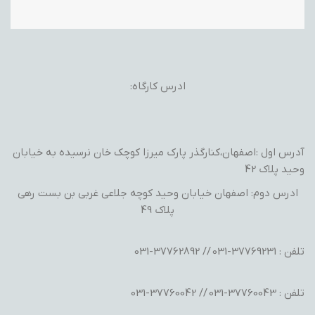
ادرس کارگاه:
آدرس اول :اصفهان،کنارگذر پارک میرزا کوچک خان نرسیده به خیابان
وحید پلاک 42
ادرس دوم: اصفهان خیابان وحید کوچه جلاعی غربی بن بست رهی
پلاک 49
تلفن : 37769231-031 // 37762892-031
تلفن : 37760043-031 // 37760042-031