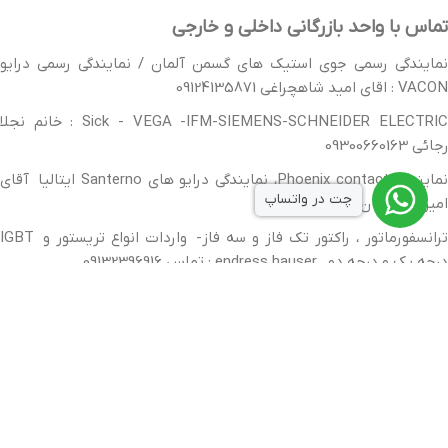
تماس با واحد بازرگانی داخلی و خارجی
نمایندگی رسمی جوی استیک های گسمن آلمان / نمایندگی رسمی درایو
VACON : اقای امید شاهچراغی 09124135871
Sick - VEGA -IFM-SIEMENS-SCHNEIDER ELECTRIC : خانم نجلا
رجائی 09300660163
نمایندگی Phoenix contact، نمایندگی درایو های Santerno ایتالیا آقای
چت در واتساپ
امین حیدریان 9130398606
ترانسفورماتور ، راکتور تک فاز و سه فاز- واردات انواع تریستور و IGBT
درجه یک و درجه دو ، endress hauser : تماس 09132396916
نمایندگی رسمی MTS : خانم مرضیه سعادتمند فر 09300660469
طراحی سایت و سئو اَلو وب