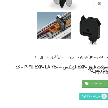
بزرگنمایی تصویر
خانه
ترمینال
لوازم جانبی ترمینال
فیوز
سوکت فیوز 5X20 فونکس – P-FU 5X20 LA 250 – کد
3036835
کد: 3036835