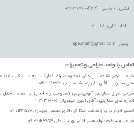
فکس : 6 داخلی 43-37760042-031
ساعات کاری: 8 الی 17
ایمیل : spe.shah@gmail.com
تماس با واحد طراحی و تعمیرات
طراحی انواع مقاومت پره ای (مقاومت راه انداز) با ابعاد ، شکل ، اندازه
های سفارشی : اقای علی رضا شاهچراغی 09131092751
طراحی انواع مقاومت آلومینیومی (مقاومت راه انداز) با ابعاد ، شکل ،
اندازه های سفارشی : آقای امین حیدریان 9130398606
تعمیر انواع درایو و سافت استارتر : اقای محسن شهبازی 09101192570
طراحی و ساخت انواع هیتر اقای بهزاد فروغی 09139144983