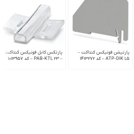
پارتیشن فونیکس کنتاکت –
پارتکس کابل فونیکس کنتاکت
ATP-DIK 1,5 – کد 1413272
– PAB-KTL 23 – کد 1013957