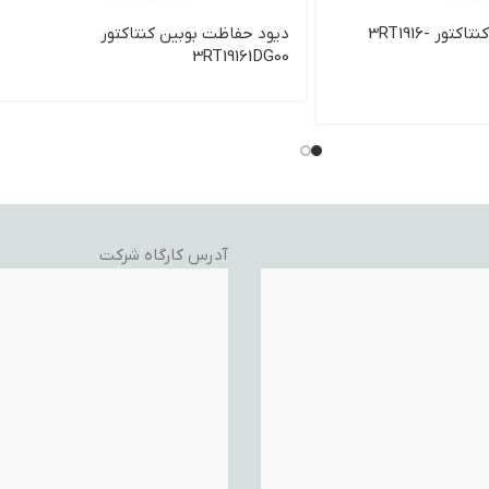
دیود حفاظت بوبین کنتاکتور 3RT1916-
دیود حفاظت بوبین کنتاکتور
3RT19161DG00
آدرس کارگاه شرکت