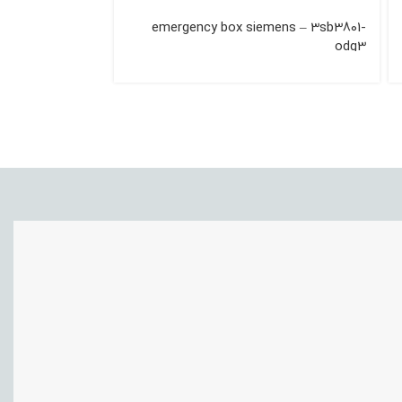
emergency box siemens – 3sb3801-
odg3
جریان ‌نامی 4KW – 9A