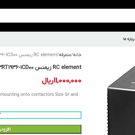
رباره ما
خانه
متفرقه
RC element زيمنس 3RT1936-1CD00
RC element زيمنس 3RT1936-1CD00
11,000,000
ریال
 mounting onto contactors Size S2 and
افزودن