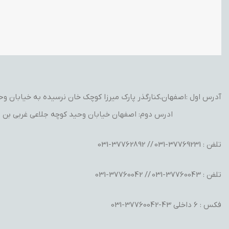
آدرس اول :اصفهان،کنارگذر پارک میرزا کوچک خان نرسیده به خیابان وحید
ادرس دوم: اصفهان خیابان وحید کوچه جلاعی غربی بن ب
تلفن : 37769231-031 // 37762892-031
تلفن : 37760043-031 // 37760042-031
فکس : 6 داخلی 43-37760042-031