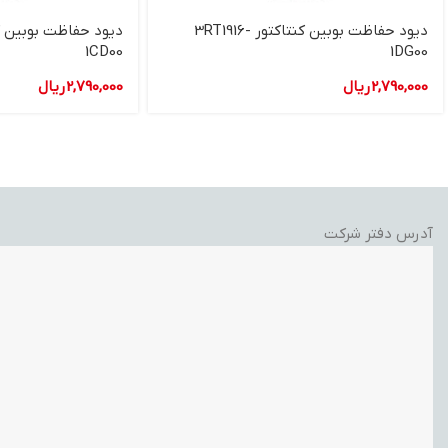
دیود حفاظت بوبین کنتاکتور 3RT1916-
1CD00
1DG00
2,790,000
ریال
2,790,000
ریال
آدرس دفتر شرکت