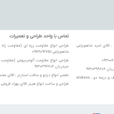
تماس با واحد طراحی و تعمیرات
نمایندگی رسمی جوی استیک های گسمن آلمان / نمایندگی رسمی درایو VACON : اقای امید شاهچراغی
طراحی انواع مقاومت پره ای (مقاومت راه ان
شاهچراغی 09131092751
طراحی انواع مقاومت آلومینیومی (مقاومت را
حیدریان 9130398606
تعمیر انواع درایو و سافت استارتر : اقای محسن شهباز
ترانسفورماتور ، راکتور تک فاز و سه فاز- واردات انواع تریستور و IGBT درجه یک و درجه دو ، endress
طراحی و ساخت انواع هیتر اقای بهزاد فروغی 09139144983