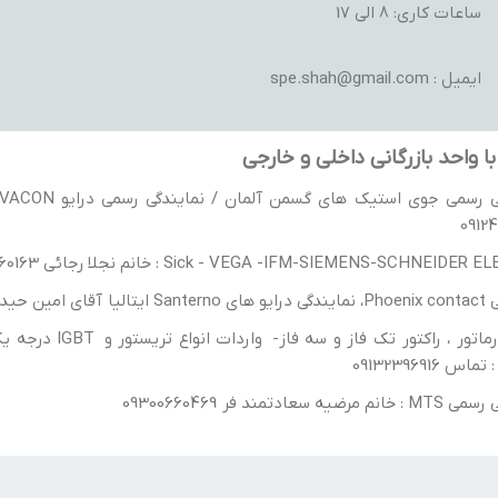
ساعات کاری: 8 الی 17
ایمیل : spe.shah@gmail.com
ا واحد بازرگانی داخلی و خارجی
0912
Sick - VEGA -IFM-SIEMENS-SCHNEIDE : خانم نجلا رجائی 09300660163
یدریان 9130398606
ضیه سعادتمند فر 09300660469