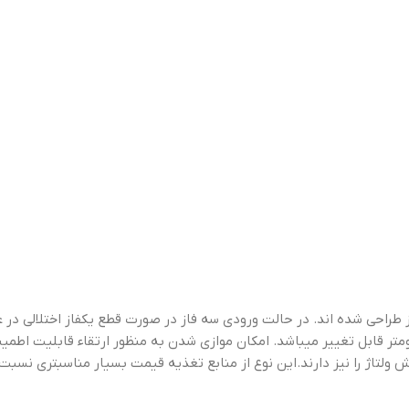
 ورودی AC در دو حالت تکفاز و سه فاز طراحی شده اند. در حالت ورودی سه فاز در صورت قطع يکف
متر قابل تغيير میباشد. امکان موازی شدن به منظور ارتقاء قابليت اطمين