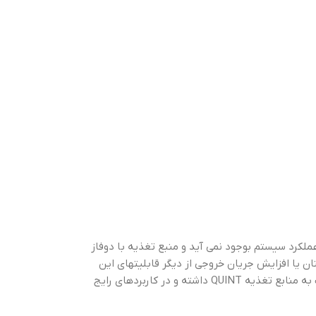
از اختلالی در عملکرد سيستم بوجود نمی آيد و منبع تغذيه با دوفاز
ان يا افزايش جريان خروجی از ديگر قابليتهای اين
سيستمها میباشد. همچنين اين منابع قابليت اتصال سري به منظور افزايش ولتاژ را نيز دارند.اين نوع از منابع تغذيه قيمت بسيار مناسبتری نسبت به منابع تغذيه QUINT داشته و در كاربردهای رايج