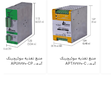
منبع تغذیه سوئیچینگ
منبع تغذیه سوئیچینگ
آبرون APT82720-C
آبرون APU82120-CP
APU82120-DP
APT82720-D