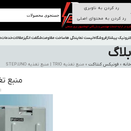
رد کردن به ناوبری
رد کردن به محتوای اصلی
کترونیک پیشتاز
فروشگاه
لیست نمایندگی ها
ساخت مقاومت
شگفت انگیز
مقالات
خدمات
د
بلاگ
خانه
»
فونیکس کنتاکت
»
منبع تغذیه TRIO | منبع تغذیه STEP،UNO
منبع تغذیه TRIO | منبع
ا