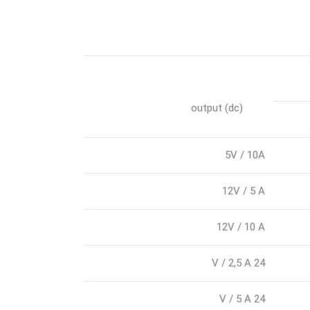
(output (dc
5V / 10A
12V / 5 A
12V / 10 A
24 V / 2,5 A
24 V / 5 A