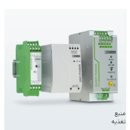
منبع تغذیه زیمنس مدل
منبع تغذیه سوئیچینگ
6ES7-307-1EA00-0AA0
آبرون APC82050-C
APC82050-B
116,000,000
ریال
منبع
تغذیه