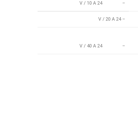
24 V / 10 A
–
– 24 V / 20 A
24 V / 40 A
–