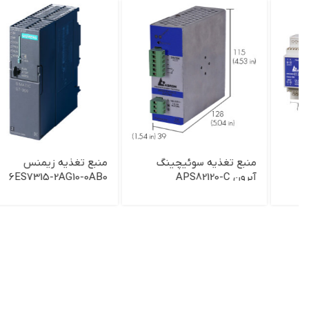
منبع تغذیه سوئیچینگ
منبع تغذيه زيمنس
آبرون APS82120-C
6ES7315-2AG10-0AB0
APS82120-B