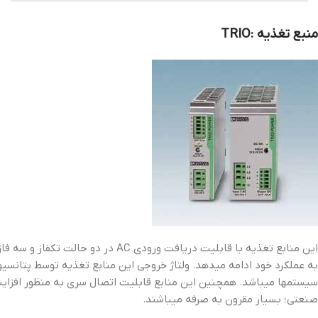
منبع تغذیه :
TRIO
اين منابع تغذيه با قابليت دريافت
به عملکرد خود ادامه میدهد. ولتاژ خروجی اين منابع تغذيه توسط پتانسيو
صنعتی؛ بسيار مقرون به صرفه میباشند.