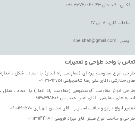
فکس : 6 داخلی 43-37760042-031
ساعات کاری: 8 الی 17
ایمیل : spe.shah@gmail.com
تماس با واحد طراحی و تعمیرات
طراحی انواع مقاومت پره ای (مقاومت راه انداز) با ابعاد ، شکل ، اندازه
های سفارشی : اقای علی رضا شاهچراغی 09131092751
طراحی انواع مقاومت آلومینیومی (مقاومت راه انداز) با ابعاد ، شکل ،
اندازه های سفارشی : آقای امین حیدریان 9130398606
تعمیر انواع درایو و سافت استارتر : اقای محسن شهبازی 09101192570
طراحی و ساخت انواع هیتر اقای بهزاد فروغی 09139144983