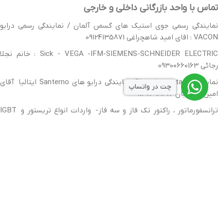
تماس با واحد بازرگانی داخلی و خارجی
نمایندگی رسمی جوی استیک های گسمن آلمان / نمایندگی رسمی درایو
VACON : اقای امید شاهچراغی 09124135871
Sick - VEGA -IFM-SIEMENS-SCHNEIDER ELECTRIC : خانم نجلا
رجائی 09300660163
نمایندگی Phoenix contact، نمایندگی درایو های Santerno ایتالیا آقای
چت در واتساپ
امین حیدریان 9130398606
ترانسفورماتور ، راکتور تک فاز و سه فاز- واردات انواع تریستور و IGBT
درجه یک و درجه دو ، endress hauser : تماس 09132396916
نمایندگی رسمی MTS : خانم مرضیه سعادتمند فر 09300660469
طراحی سایت و سئو اَلو وب