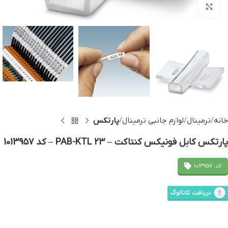
بزرگنمایی تصویر
خانه
ترمینال
لوازم جانبی ترمینال
پارتکس
پارتکس کابل فونیکس کنتاکت – PAB-KTL 23 – کد 1013957
کد: 1013957