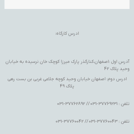
ادرس کارگاه:
آدرس اول :اصفهان،کنارگذر پارک میرزا کوچک خان نرسیده به خیابان
وحید پلاک 42
ادرس دوم: اصفهان خیابان وحید کوچه جلاعی غربی بن بست رهی
پلاک 49
تلفن : 37769231-031 // 37762892-031
تلفن : 37760043-031 // 37760042-031