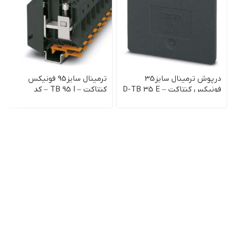
درپوش ترمینال سایز35
ترمینال سایز95 فونیکس
فونیکس کنتاکت – D-TB 35 E
کنتاکت – TB 95 I – کد
3251200